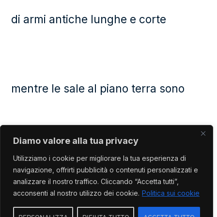
di armi antiche lunghe e corte
mentre le sale al piano terra sono
Diamo valore alla tua privacy
dedicate alla biologia e alla
Utilizziamo i cookie per migliorare la tua esperienza di
navigazione, offrirti pubblicità o contenuti personalizzati e
analizzare il nostro traffico. Cliccando “Accetta tutti”,
acconsenti al nostro utilizzo dei cookie.
Politica sui cookie