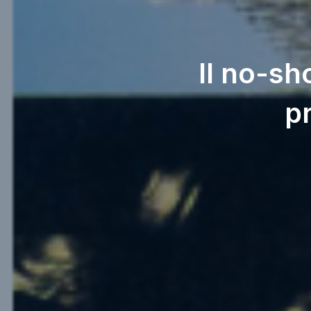
Il no-sh
p