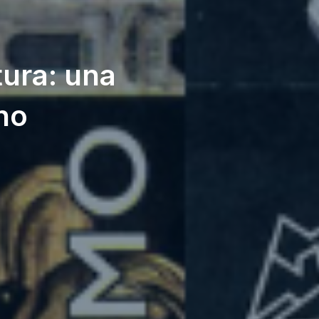
tura: una
no