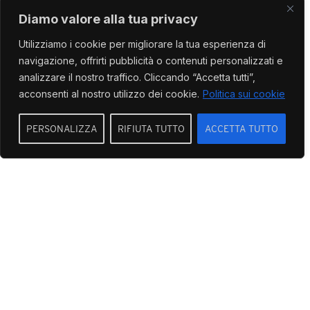
Diamo valore alla tua privacy
Salvatore, at the heart of the village
Utilizziamo i cookie per migliorare la tua esperienza di
navigazione, offrirti pubblicità o contenuti personalizzati e
analizzare il nostro traffico. Cliccando “Accetta tutti”,
acconsenti al nostro utilizzo dei cookie.
Politica sui cookie
PERSONALIZZA
RIFIUTA TUTTO
ACCETTA TUTTO
ACQUISTA ONLINE
of the same name, which comes