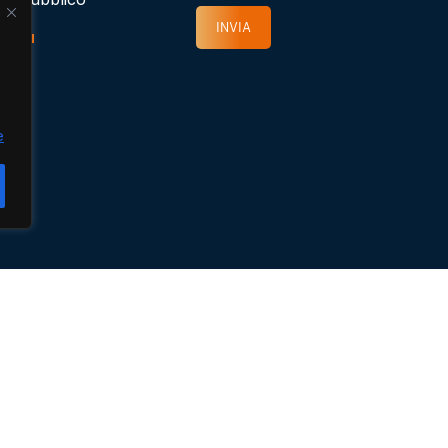
INVIA
i più
e
e