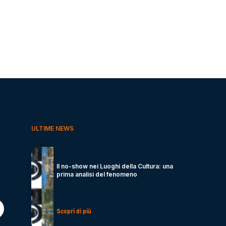
ULTIME NEWS
Il no-show nei Luoghi della Cultura: una
prima analisi del fenomeno
Scopri di più