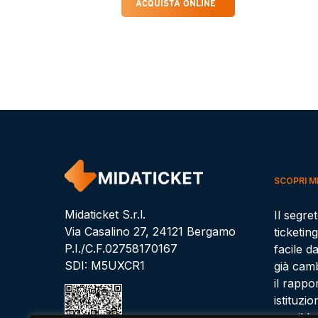
ACQUISTA ONLINE
SCOPRI M
Midaticket S.r.l.
Il segre
Via Casalino 27, 24121 Bergamo
ticketing
P.I./C.F.02758170167
facile d
SDI: M5UXCR1
già camb
il rappor
istituzi
con il l