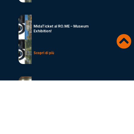
MidaTicket al RO.ME – Museum
Exhibition!
Scopri di più
Sergio Bellini, CEO di MidaTicket, ad
Eureka – Fiera Nazionale della Cultura e
Creatività
Scopri di più