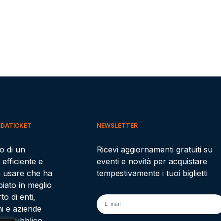
IDATICKET
NEWSLETTER
to di un
Ricevi aggiornamenti gratuiti su
 efficiente e
eventi e novità per acquistare
a usare che ha
tempestivamente i tuoi biglietti
iato in meglio
to di enti,
oni e aziende
oro pubblico