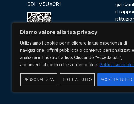
SDI: M5UXCR1
già camb
il rappor
istituzi
con il l
Diamo valore alla tua privacy
Scopri d
Utilizziamo i cookie per migliorare la tua esperienza di
navigazione, offrirti pubblicità o contenuti personalizzati 
analizzare il nostro traffico. Cliccando “Accetta tutti”,
acconsenti al nostro utilizzo dei cookie.
Politica sui cooki
UNI ISO 9001:2015
PERSONALIZZA
RIFIUTA TUTTO
ACCETTA TUTTO