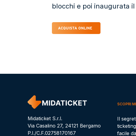
blocchi e poi inaugurata i
ACQUISTA ONLINE
SCOPRI M
Midaticket S.r.l.
Il segre
Via Casalino 27, 24121 Bergamo
ticketing
P.I./C.F.02758170167
facile d