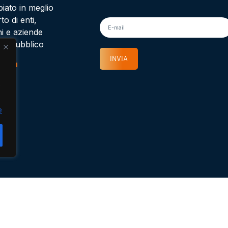
iato in meglio
to di enti,
oni e aziende
oro pubblico
INVIA
i più
e
e