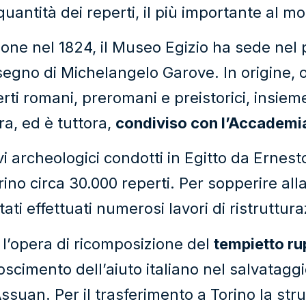
quantità dei reperti, il più importante al 
zione nel 1824, il Museo Egizio ha sede ne
isegno di Michelangelo Garove. In origine, o
ti romani, preromani e preistorici, insieme
era, ed è tuttora,
condiviso con l’Accademia
avi archeologici condotti in Egitto da Ernest
ino circa 30.000 reperti. Per sopperire all
ti effettuati numerosi lavori di ristruttur
 l’opera di ricomposizione del
tempietto rup
oscimento dell’aiuto italiano nel salvataggi
ssuan. Per il trasferimento a Torino la stru