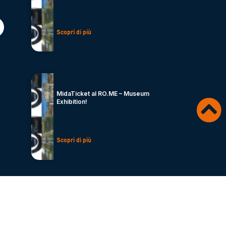
Scopri di più
MidaTicket al RO.ME – Museum
Exhibition!
Scopri di più
Sergio Bellini, CEO di MidaTicket, ad
Eureka – Fiera Nazionale della Cultura e
Creatività