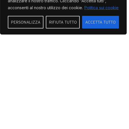
analizzare il nostro traffico. Cliccando “Accetta tutti”,
acconsenti al nostro utilizzo dei cookie.
Politica sui cookie
PERSONALIZZA
RIFIUTA TUTTO
ACCETTA TUTTO
ACQUISTA ONLINE
Pistoletto a Walter Albini, Missoni e
Giorgio Armani, fino ai protagonisti